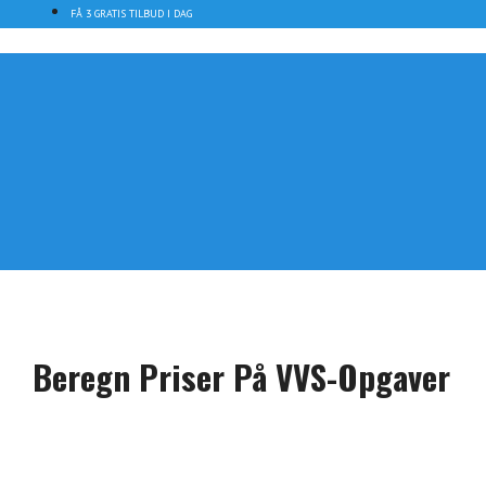
Hop
FÅ 3 GRATIS TILBUD I DAG
til
indhold
Menu
Beregn Priser På VVS-Opgaver