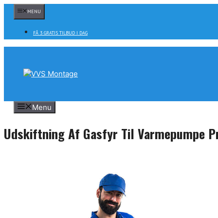
Hop
MENU
til
indhold
FÅ 3 GRATIS TILBUD I DAG
Menu
Udskiftning Af Gasfyr Til Varmepumpe P