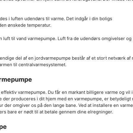
s i luften udendørs til varme. Det indgår i din boligs
 den ønskede temperatur.
n luft til vand varmepumpe. Luft fra de udendørs omgivelser og
ndige del af en jordvarmepumpe består af et stort netværk af r
varmen til centralvarmesystemet.
varmepumpe
 effektiv varmepumpe. Du får en markant billigere varme og vil
e der produceres i dit hjem med en varmepumpe, er betydeligt
atur der omgiver os på den lange bane. Ved at installere en var
lers bare er nødt til at betale gennem dine elregninger.
mpe