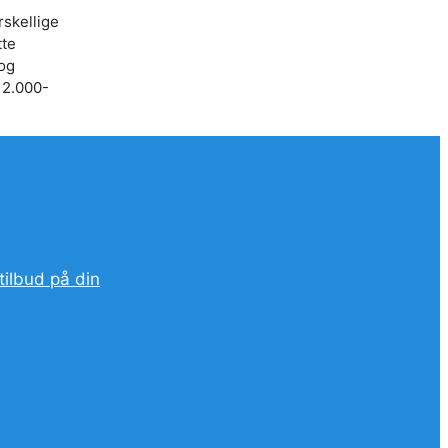
rskellige
tte
 og
 2.000-
tilbud på din