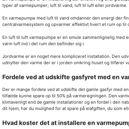
typer af varmepumper; luft til vand, luft til luft eller jordvarme.
En varmepumpe med luft til vand omdanner den energi der finde
centralvarmesystem og opvarmer effektivt hvert et rum op til
En luft til luft varmepumpe er en smule sammenlignelig med e
varm luft ind i det rum den befinder sig i.
Jordvarme er en noget mere kompliceret installation. Den udve
udnytter den varme der er i jorden omkring huset og tilfører 
Fordele ved at udskifte gasfyret med en 
Der er mange fordele ved at udskifte det gamle gasfyr med en
tilfælde kunne spare op til 50% på varmeregningen. Den varm
klimavenligt end de gamle installationer og en fordel i den n
dit hjem, har du mulighed for at spare på elafgiften, du som el
Hvad koster det at installere en varmepu