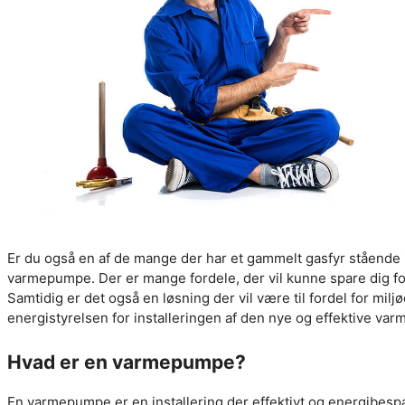
Er du også en af de mange der har et gammelt gasfyr stående 
varmepumpe. Der er mange fordele, der vil kunne spare dig f
Samtidig er det også en løsning der vil være til fordel for mil
energistyrelsen for installeringen af den nye og effektive va
Hvad er en varmepumpe?
En varmepumpe er en installering der effektivt og energibesp