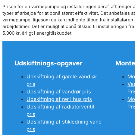
Prisen for en varmepumpe og installeringen deraf, afhænger a
typer af arbejde for at opnå størst effektivitet. Det anbefales 
varmepumpe, ligesom du kan indhente tilbud fra installatøre
arbejdstimer. Det er muligt at opnå tilskud til installeringen
5.000 kr. årligt i energitilskuddet.
Udskiftnings-opgaver
Monte
Udskiftning af gamle vandrør
Mo
pris
Va
Udskiftning af vandrør pris
Pri
Udskiftning af rør i hus pris
Mo
Udskiftning af radiatorventil
Pri
pris
Udskiftning af stikledning vand
pris