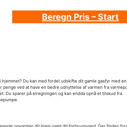
Beregn Pris – Start
i hjemmet? Du kan med fordel udskifte dit gamle gasfyr med en
or penge ved at have en bedre udnyttelse af varmen fra varme
jøet. Du sparer på elregningen og kan endda opnå et tilskud fra
rmepumpe.
arende opvarmer dit hjem samt dit forbrugsvand. Der findes for