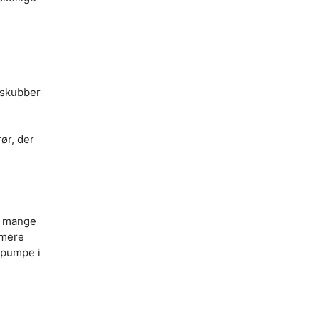
 skubber
ør, der
 i mange
 mere
mepumpe i