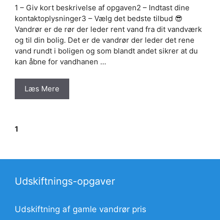
1 – Giv kort beskrivelse af opgaven2 – Indtast dine
kontaktoplysninger3 – Vælg det bedste tilbud 😎
Vandrør er de rør der leder rent vand fra dit vandværk
og til din bolig. Det er de vandrør der leder det rene
vand rundt i boligen og som blandt andet sikrer at du
kan åbne for vandhanen …
Læs Mere
Side
Side
Side
1
2
3
Næste
→
Udskiftnings-opgaver
Udskiftning af gamle vandrør pris